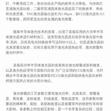
灯，中断系统工作，使自动化生产线的效率大大降低。与传统灯
泵浦激光器比较，二极管泵浦固体激光器提高了转换效率、寿命
和光束质量。YAG激光器输出波长为1.06μm，较CO2激光波长小1
个数量级，因而更适合此类金属的激光熔覆。
随着半导体激光技术的发展，出现了直接应用的大功率半导
体激光器来进行材料加工。该类型激光器是目前所有激光器中效
率.高的，目前其电光转换效率可达到60％以上。但是该激光器的
光束质量比较差，目前主要应用于激光表面热处理、激光熔覆和
激光钎焊中。
直接高功率半导体激光器的发展将在激光熔覆成形和修复，
以及激光热处理等方面取代目前.为广泛应用的CO2激光器，光纤
耦合半导体激光器的发展将取代CO2激光器和固体激光器在材料
焊接方面所占有的大部分地位。
激光熔覆的工艺参数主要有激光功率、光斑直径、熔覆速
度、离焦量、送粉速度、扫描速度、预热温度等。这些参数对熔
覆层的稀释率、裂纹、表面粗糙度以及熔覆零件的致密性等有很
大影响。各参数之间也相互影响，是一个非常复杂的过程，须采