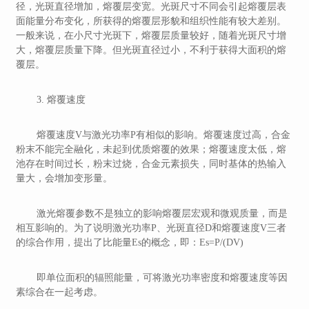
径，光斑直径增加，熔覆层变宽。光斑尺寸不同会引起熔覆层表
面能量分布变化，所获得的熔覆层形貌和组织性能有较大差别。
一般来说，在小尺寸光斑下，熔覆层质量较好，随着光斑尺寸增
大，熔覆层质量下降。但光斑直径过小，不利于获得大面积的熔
覆层。
3. 熔覆速度
熔覆速度V与激光功率P有相似的影响。熔覆速度过高，合金
粉末不能完全融化，未起到优质熔覆的效果；熔覆速度太低，熔
池存在时间过长，粉末过烧，合金元素损失，同时基体的热输入
量大，会增加变形量。
激光熔覆参数不是独立的影响熔覆层宏观和微观质量，而是
相互影响的。为了说明激光功率P、光斑直径D和熔覆速度V三者
的综合作用，提出了比能量Es的概念，即：Es=P/(DV)
即单位面积的辐照能量，可将激光功率密度和熔覆速度等因
素综合在一起考虑。