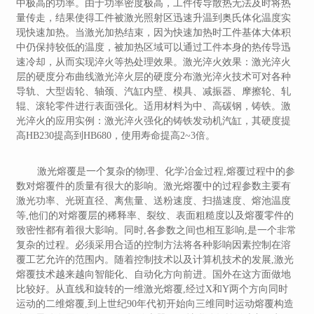
中极高的功率。由于功率密度极高，工件传导散热无法及时将热
量传走，结果使得工件被激光照射区迅速升温到奥氏体化温度实
现快速加热。当激光加热结束，因为快速加热时工件基体大体积
中仍保持较低的温度，被加热区域可以通过工件本身的热传导迅
速冷却，从而实现淬火等热处理效果。激光淬火效果：激光淬火
层的硬度分布曲线激光淬火层的硬度分布激光淬火技术可对各种
导轨、大型齿轮、轴颈、汽缸内壁、模具、减振器、摩擦轮、轧
辊、滚轮零件进行表面强化。适用材料为中、高碳钢，铸铁。激
光淬火的应用实例：激光淬火强化的铸铁发动机汽缸，其硬度提
高HB230提高到HB680，使用寿命提高2~3倍。
激光熔覆是一个复杂的物理、化学冶金过程,熔覆过程中的参
数对熔覆件的质量有很大的影响。激光熔覆中的过程参数主要有
激光功率、光斑直径、离焦量、送粉速度、扫描速度、熔池温度
等,他们的对熔覆层的稀释率、裂纹、表面粗糙度以及熔覆零件的
致密性都有着很大影响。同时,各参数之间也相互影响,是一个非常
复杂的过程。必须采用合适的控制方法将各种影响因素控制在溶
覆工艺允许的范围内。随着控制技术以及计算机技术的发展,激光
熔覆技术越来越向智能化、自动化方向前进。国外在这方面做地
比较好。从直线和旋转的一维激光熔覆,经过X和Y两个方向同时
运动的二维熔覆,到上世纪90年代初开始向三维同时运动熔覆构造