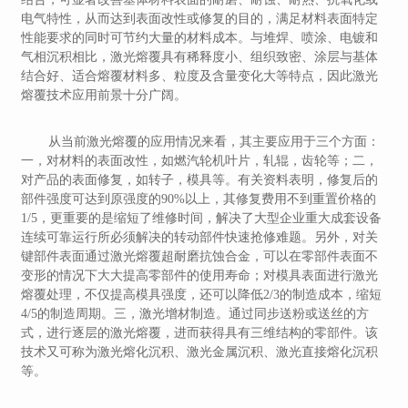
电气特性，从而达到表面改性或修复的目的，满足材料表面特定
性能要求的同时可节约大量的材料成本。与堆焊、喷涂、电镀和
气相沉积相比，激光熔覆具有稀释度小、组织致密、涂层与基体
结合好、适合熔覆材料多、粒度及含量变化大等特点，因此激光
熔覆技术应用前景十分广阔。
从当前激光熔覆的应用情况来看，其主要应用于三个方面：
一，对材料的表面改性，如燃汽轮机叶片，轧辊，齿轮等；二，
对产品的表面修复，如转子，模具等。有关资料表明，修复后的
部件强度可达到原强度的90%以上，其修复费用不到重置价格的
1/5，更重要的是缩短了维修时间，解决了大型企业重大成套设备
连续可靠运行所必须解决的转动部件快速抢修难题。另外，对关
键部件表面通过激光熔覆超耐磨抗蚀合金，可以在零部件表面不
变形的情况下大大提高零部件的使用寿命；对模具表面进行激光
熔覆处理，不仅提高模具强度，还可以降低2/3的制造成本，缩短
4/5的制造周期。三，激光增材制造。通过同步送粉或送丝的方
式，进行逐层的激光熔覆，进而获得具有三维结构的零部件。该
技术又可称为激光熔化沉积、激光金属沉积、激光直接熔化沉积
等。