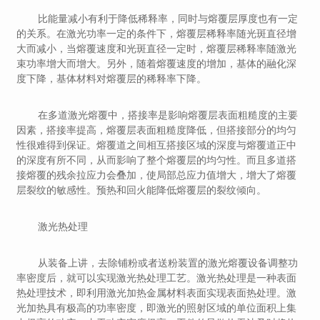
比能量减小有利于降低稀释率，同时与熔覆层厚度也有一定
的关系。在激光功率一定的条件下，熔覆层稀释率随光斑直径增
大而减小，当熔覆速度和光斑直径一定时，熔覆层稀释率随激光
束功率增大而增大。另外，随着熔覆速度的增加，基体的融化深
度下降，基体材料对熔覆层的稀释率下降。
在多道激光熔覆中，搭接率是影响熔覆层表面粗糙度的主要
因素，搭接率提高，熔覆层表面粗糙度降低，但搭接部分的均匀
性很难得到保证。熔覆道之间相互搭接区域的深度与熔覆道正中
的深度有所不同，从而影响了整个熔覆层的均匀性。而且多道搭
接熔覆的残余拉应力会叠加，使局部总应力值增大，增大了熔覆
层裂纹的敏感性。预热和回火能降低熔覆层的裂纹倾向。
激光热处理
从装备上讲，去除铺粉或者送粉装置的激光熔覆设备调整功
率密度后，就可以实现激光热处理工艺。激光热处理是一种表面
热处理技术，即利用激光加热金属材料表面实现表面热处理。激
光加热具有极高的功率密度，即激光的照射区域的单位面积上集