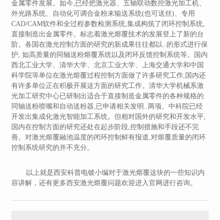
金属零件发展。如今,已经把激光器、五轴联动数控激光加工机、
外光路系统、自动化可调合金粉末输送系统(也可送丝)、专用
CAD/CAM软件和全过程参数检测系统,集成构筑了闭环控制系统,
直接制造出金属零件。标志着激光熔覆技术的发展登上了新的台
阶。各国在激光控制方面的研究的新成果往往都以..的形式进行保
护, 如高质量的同轴送粉熔覆系统以及闭环反馈控制系统等。国内
西北工业大学、清华大学、北京工业大学、上海交通大学和中国
科学院等单位在激光熔覆过程控制方面做了许多研究工作,国内还
有许多单位正在积极开展这方面的研究工作。清华大学机械系激
光加工研究中心已研制出适合于直接制造金属零件的各种规格的
同轴送粉喷嘴和自动送粉器,已申请相关发明..两项。中科院已经
开发出集成化激光智能加工系统。但相对国外的研究和开发水平,
国内在控制方面的研究还处在起步阶段,控制措施和手段还不完
善。对激光熔覆融池温度的闭环控制鲜有报道,对熔覆质量的闭环
控制系统研究的并不充分。
以上就是西安科普电镀小编对于激光熔覆这块的一些知识内
容讲解，还有更多西安激光熔覆问题欢迎进入官网进行咨询。