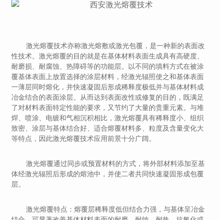
激光熔覆技术亦称激光熔敷或激光包覆，是一种新的表面改
性技术。激光熔覆的目的就是在基体材料表面生成具有高硬度、
耐磨损、耐腐蚀、热障碍等的功能层。以不同的填料方式在被涂
覆基体表面上放置选择的涂层材料，经激光辐照使之和基体表面
一薄层同时熔化，并快速凝固后形成稀释度极低并与基体材料成
冶金结合的表面涂层。从而达到表面改性或修复的目的，既满足
了对材料表面特定性能的要求，又节约了大量的贵重元素。与堆
焊、喷涂、电镀和气相沉积相比，激光熔覆具有稀释度小、组织
致密、涂层与基体结合好、适合熔覆材料多、粒度及含量变化大
等特点，因此激光熔覆技术应用前景十分广阔。
激光熔覆通过同步或预置材料的方式，将外部材料添加至基
体经激光辐照后形成的熔池中，并使二者共同快速凝固形成包覆
层。
激光熔覆特点：熔覆层稀释度低但结合力强，与基体呈冶金
结合，可显著改善基体材料表面的耐磨、耐蚀、耐热、抗氧化或