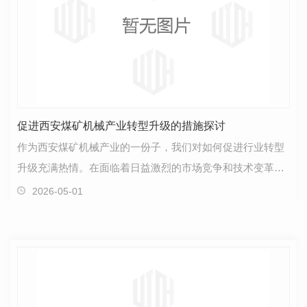
促进西安煤矿机械产业转型升级的措施探讨
作为西安煤矿机械产业的一份子，我们对如何促进行业转型
升级充满热情。在面临着日益激烈的市场竞争和技术变革的
背景下，我们深知需要不断创新、探索新的发展路径。…
2026-05-01