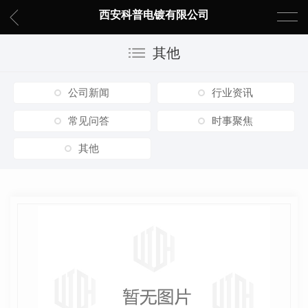
西安科普电镀有限公司
其他
公司新闻
行业资讯
常见问答
时事聚焦
其他