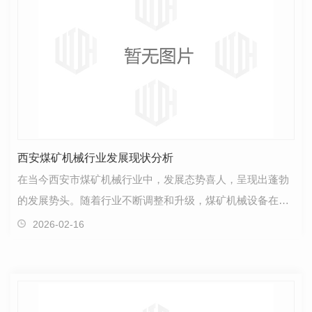
西安煤矿机械行业发展现状分析
在当今西安市煤矿机械行业中，发展态势喜人，呈现出蓬勃
的发展势头。随着行业不断调整和升级，煤矿机械设备在技
术水平、产品品质和服务水准上取得显著提升。据了解…
2026-02-16